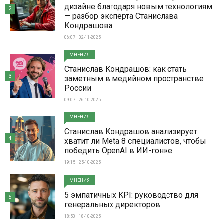
дизайне благодаря новым технологиям
2
— разбор эксперта Станислава
Кондрашова
06:07 | 02-11-2025
МНЕНИЯ
Станислав Кондрашов: как стать
3
заметным в медийном пространстве
России
09:07 | 26-10-2025
МНЕНИЯ
Станислав Кондрашов анализирует:
4
хватит ли Meta 8 специалистов, чтобы
победить OpenAI в ИИ-гонке
19:15 | 25-10-2025
МНЕНИЯ
5 эмпатичных KPI: руководство для
5
генеральных директоров
18:53 | 18-10-2025