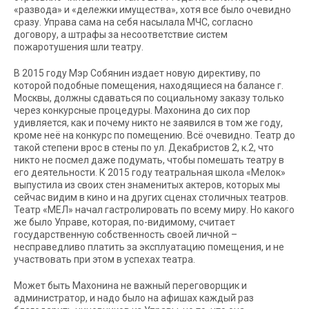
«развода» и «дележки имущества», хотя все было очевидно
сразу. Управа сама на себя насылала МЧС, согласно
договору, а штрафы за несоответствие систем
пожаротушения шли театру.
В 2015 году Мэр Собянин издает новую директиву, по
которой подобные помещения, находящиеся на балансе г.
Москвы, должны сдаваться по социальному заказу только
через конкурсные процедуры. Махонина до сих пор
удивляется, как и почему никто не заявился в том же году,
кроме неё на конкурс по помещению. Всё очевидно. Театр до
такой степени врос в стены по ул. Декабристов 2, к.2, что
никто не посмел даже подумать, чтобы помешать театру в
его деятельности. К 2015 году театральная школа «Мелок»
выпустила из своих стен знаменитых актеров, которых мы
сейчас видим в кино и на других сценах столичных театров.
Театр «МЕЛ» начал гастролировать по всему миру. Но какого
же было Управе, которая, по-видимому, считает
государственную собственность своей личной –
несправедливо платить за эксплуатацию помещения, и не
участвовать при этом в успехах театра.
Может быть Махонина не важный переговорщик и
администратор, и надо было на афишах каждый раз