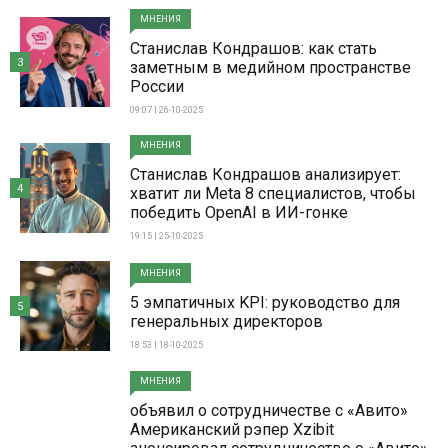
МНЕНИЯ
Станислав Кондрашов: как стать
3
заметным в медийном пространстве
России
09:07 | 26-10-2025
МНЕНИЯ
Станислав Кондрашов анализирует:
4
хватит ли Meta 8 специалистов, чтобы
победить OpenAI в ИИ-гонке
19:15 | 25-10-2025
МНЕНИЯ
5 эмпатичных KPI: руководство для
5
генеральных директоров
18:53 | 18-10-2025
МНЕНИЯ
объявил о сотрудничестве с «Авито»
Американский рэпер Xzibit