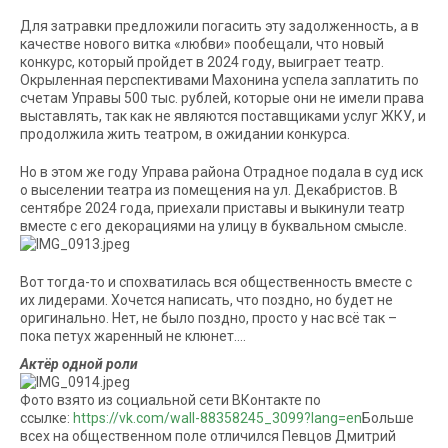
Для затравки предложили погасить эту задолженность, а в
качестве нового витка «любви» пообещали, что новый
конкурс, который пройдет в 2024 году, выиграет театр.
Окрыленная перспективами Махонина успела заплатить по
счетам Управы 500 тыс. рублей, которые они не имели права
выставлять, так как не являются поставщиками услуг ЖКУ, и
продолжила жить театром, в ожидании конкурса.
Но в этом же году Управа района Отрадное подала в суд иск
о выселении театра из помещения на ул. Декабристов. В
сентябре 2024 года, приехали приставы и выкинули театр
вместе с его декорациями на улицу в буквальном смысле.
Вот тогда-то и спохватилась вся общественность вместе с
их лидерами. Хочется написать, что поздно, но будет не
оригинально. Нет, не было поздно, просто у нас всё так –
пока петух жаренный не клюнет….
Актёр одной роли
Фото взято из социальной сети ВКонтакте по
ссылке:
https://vk.com/wall-88358245_3099?lang=en
Больше
всех на общественном поле отличился Певцов Дмитрий