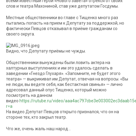
всеми известный герой «Нового завета» отрёкся от своих
слов и театра Махониной, став уже депутатом Госдумы.
Местные общественники во главе с Тищенко много раз
пытались попасть на прием к Депутату за поддержкой, но
фактически Певцов отказывал в приёме гражданам со
своего округа.
Видно, что Депутату приёмы не чужды.
Общественники вынуждены были ловить актера на
халтурных выступлениях и им это удалось сделать в
заведении «Гнездо Глухаря». «Запомните, не будет этого
театра» — выкрикивал им Депутат, отвечая на вопросы. «Вы
не люди, вы ведете себя, как бестактная свинья» — лично
адресовал данный опус Тищенко, который можно
посмотреть на данном
видео
https://rutube.ru/video/aaa4ac797cbe3e003002ec3daab15
r=a
На видео Депутат Певцов открыто признался, что он на
стороне тех, кто закрыл театр.
Что же, очень жаль наш народ…