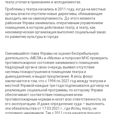
театр утопал в признаниях и аплодисментах.
Проблемы у театра начались в 2011 году, когда на местные
органы власти спустили новые директивы, обязывающие
выходить им на самоокупаемость. До этого момента
районная Управа занималась оперативным управлением
помещения, в котором действовал театр, а театр, как
некоммерческая организация выполнял социальный заказ
по развитию культуры в городе.
Сменившийся глава Управы не оценил бесприбыльную
деятельность «МЕЛА» и «Мелка» и попросил МЧС проверить
противопожарное состояние занимаемого помещения.
Надзорный орган в свою очередь выявил отсутствие
системы пожаротушения в помещении театра и
дымоудаления, и выдал предписание. А весь фокус
заключается в том, что с 1994 по 2021 год между театром и
местной Управой каждые три года подписывался договор на
реализацию социальной программы, по которому Управа
обеспечивает соответствие помещения всем
противопожарным нормам и несет всю ответственность за
его эксплуатацию. И даже определение суда — выполнять
эти обязательства от 17.03.2021 г., где Истец театр, не
отрезвило чиновников. Так с 2011 года начался процесс