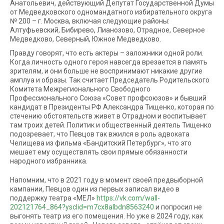
Анатольевич, действующий Депутат Государственной Думы
от Медведковского одномандатного избирательного округа
№ 200 – г. Москва, включая следующие районы:
Алтуфьевский, Бибирево, Лианозово, Отрадное, Северное
Медведково, Северный, Южное Медведково.
Правду говорят, что есть актеры – заложники одной роли.
Когда личность одного героя навсегда врезается в память
зрителям, и они больше не воспринимают никакие другие
амплуа и образы. Так считает Председатель Родительского
Комитета Межрегионального Свободного
Профессионального Союза «Совет профсоюзов» и бывший
кандидат в Президенты РФ Александра Тищенко, которая по
стечению обстоятельств живет в Отрадном и воспитывает
там троих детей. Политик и общественный деятель Тищенко
подозревает, что Певцов так вжился в роль адвоката
Челищева из фильма «Бандитский Петербург», что это
мешает ему осуществлять свои прямые обязанности
народного избранника.
Напомним, что в 2021 году в момент своей предвыборной
кампании, Певцов один из первых записал видео в
поддержку театра «МЕЛ»
https://vk.com/wall-
202121764_864?ysclid=m7cx8albdn8563240
и попросил не
выгонять театр из его помещения. Но уже в 2024 году, как