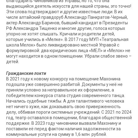
благодарить чиновников из Управы, но то, что она
выдающийся деятель искусств для нашей страны, это точно!
Эти слова подтверждают и другие известные люди. В их
числе алтайский правдоруб Александр Панкратов-Черный,
актер Александр Баринов, бывший кандидат в Президенты
РФ Александра Тищенко и многие другие, голоса которых
упорно не хотят слышать. Кричали и родители детей,
которые учились в «Мелке». В 2017 году МУП «Театральная
школа Мелок» было ликвидировано местной Управой с
формулировкой: два юридических лица «МЕЛ» и «Мелок» не
могут находится в одном помещении. Убрали слабое звено –
детей.
Гражданские локти
В 2021 году к новому конкурсу на помещение Махонина
подошла уже совершенно разбитой. Документы у неё не
приняли условно за неправильное их оформление, а
победителем конкурса стала студия современного танца.
Начались судебные тяжбы. А для талантливого человека
нет ничего хуже, как доказывать свою приверженность
делу, оббивая пороги системных учреждений. С 2021 по 2024
год, театр оставался в помещении, благодаря общественной
поддержке. В 2023 году чиновники вызвали Махонину и
поставили её перед фактом наличия задолженности за
коммунальные услуги на сумму в 1,6 млн. рублей.