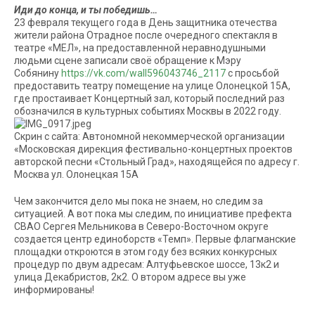
Иди до конца, и ты победишь…
23 февраля текущего года в День защитника отечества
жители района Отрадное после очередного спектакля в
театре «МЕЛ», на предоставленной неравнодушными
людьми сцене записали своё обращение к Мэру
Собянину
https://vk.com/wall596043746_2117
с просьбой
предоставить театру помещение на улице Олонецкой 15А,
где простаивает Концертный зал, который последний раз
обозначился в культурных событиях Москвы в 2022 году.
Скрин с сайта: Автономной некоммерческой организации
«Московская дирекция фестивально-концертных проектов
авторской песни «Стольный Град», находящейся по адресу г.
Москва ул. Олонецкая 15А
Чем закончится дело мы пока не знаем, но следим за
ситуацией. А вот пока мы следим, по инициативе префекта
СВАО Сергея Мельникова в Северо-Восточном округе
создается центр единоборств «Темп». Первые флагманские
площадки откроются в этом году без всяких конкурсных
процедур по двум адресам: Алтуфьевское шоссе, 13к2 и
улица Декабристов, 2к2. О втором адресе вы уже
информированы!