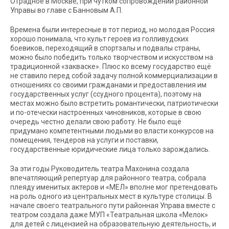
Отрадное в Москве, при чутком сопровождении районной
Управы во главе с Банновым А.П.
Времена были интересные в тот период, но молодая Россия
хорошо понимала, что культ героев из голливудских
боевиков, переходящий в спортзалы и подвалы страны,
можно было победить только творчеством и искусством на
традиционной «закваске». Плюс ко всему государство ещё
не ставило перед собой задачу полной коммерциализации в
отношениях со своими гражданами и предоставления им
государственных услуг (ссудного процента), поэтому на
местах можно было встретить романтически, патриотически
и по-отечески настроенных чиновников, которые в свою
очередь честно делали свою работу. Не было ещё
придумано компетентными людьми во власти конкурсов на
помещения, тендеров на услуги и поставки,
государственные юридические лица только зарождались.
За эти годы Руководитель театра Махонина создала
впечатляющий репертуар для районного театра, собрала
плеяду именитых актеров и «МЕЛ» вполне мог претендовать
на роль одного из центральных мест в культуре столицы. В
начале своего театрального пути районная Управа вместе с
театром создала даже МУП «Театральная школа «Мелок»
для детей с лицензией на образовательную деятельность, и