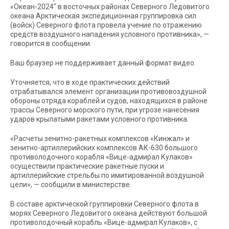
«Океан-2024″ в восточных районах Северного Ледовитого
океана Арктическая экспедиционная группировка сил
(войск) Северного флота провела учение по отражению
средств воздушного нападения условного противника», —
говорится в сообщении.
Ваш браузер не поддерживает данный формат видео.
Уточняется, что в ходе практических действий
отрабатывался элемент организации противовоздушной
обороны отряда кораблей и судов, находящихся в районе
трассы Северного морского пути, при угрозе нанесения
ударов крылатыми ракетами условного противника.
«Расчеты зенитно-ракетных комплексов «Кинжал» и
зенитно-артиллерийских комплексов АК-630 большого
противолодочного корабля «Вице-адмирал Кулаков»
осуществили практические ракетные пуски и
артиллерийские стрельбы по имитированной воздушной
цели», — сообщили в министерстве.
В составе арктической группировки Северного флота в
морях Северного Ледовитого океана действуют большой
противолодочный корабль «Вице-адмирал Кулаков», с