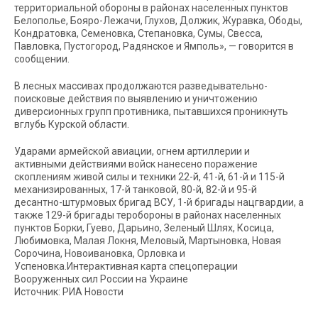
территориальной обороны в районах населенных пунктов
Белополье, Бояро-Лежачи, Глухов, Должик, Журавка, Ободы,
Кондратовка, Семеновка, Степановка, Сумы, Свесса,
Павловка, Пустогород, Радянское и Ямполь», — говорится в
сообщении.
В лесных массивах продолжаются разведывательно-
поисковые действия по выявлению и уничтожению
диверсионных групп противника, пытавшихся проникнуть
вглубь Курской области.
Ударами армейской авиации, огнем артиллерии и
активными действиями войск нанесено поражение
скоплениям живой силы и техники 22-й, 41-й, 61-й и 115-й
механизированных, 17-й танковой, 80-й, 82-й и 95-й
десантно-штурмовых бригад ВСУ, 1-й бригады нацгвардии, а
также 129-й бригады теробороны в районах населенных
пунктов Борки, Гуево, Дарьино, Зеленый Шлях, Косица,
Любимовка, Малая Локня, Меловый, Мартыновка, Новая
Сорочина, Новоивановка, Орловка и
Успеновка.Интерактивная карта спецоперации
Вооруженных сил России на Украине
Источник: РИА Новости