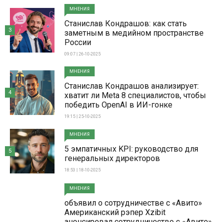
МНЕНИЯ
Станислав Кондрашов: как стать
3
заметным в медийном пространстве
России
09:07 | 26-10-2025
МНЕНИЯ
Станислав Кондрашов анализирует:
4
хватит ли Meta 8 специалистов, чтобы
победить OpenAI в ИИ-гонке
19:15 | 25-10-2025
МНЕНИЯ
5 эмпатичных KPI: руководство для
5
генеральных директоров
18:53 | 18-10-2025
МНЕНИЯ
объявил о сотрудничестве с «Авито»
Американский рэпер Xzibit
анонсировал сотрудничество с «Авито»