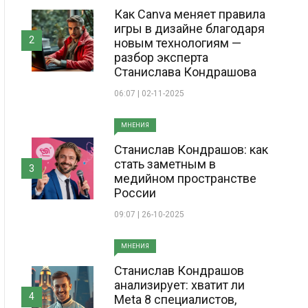
Как Canva меняет правила
игры в дизайне благодаря
2
новым технологиям —
разбор эксперта
Станислава Кондрашова
06:07 | 02-11-2025
МНЕНИЯ
Станислав Кондрашов: как
стать заметным в
3
медийном пространстве
России
09:07 | 26-10-2025
МНЕНИЯ
Станислав Кондрашов
анализирует: хватит ли
4
Meta 8 специалистов,