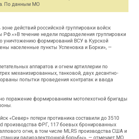
ва. По данным МО
 зоне действий российской группировки войск
ы РФ.«»В течение недели подразделения группировки
по уничтожению формирований ВСУ в Курской
дены населенные пункты Успеновка и Борки», —
етательных аппаратов и огнем артиллерии по
 трех механизированных, танковой, двух десантно-
сорваны попытки проведения контратак и ввода
ено поражение формированиям мотопехотной бригады
роны.
йск «Север» потери противника составили до 3510
ard производства ФРГ, 117 боевых бронированных
алпового огня, в том числе MLRS производства США и
 станции радиоэлектронной борьбы», — отмечает МО