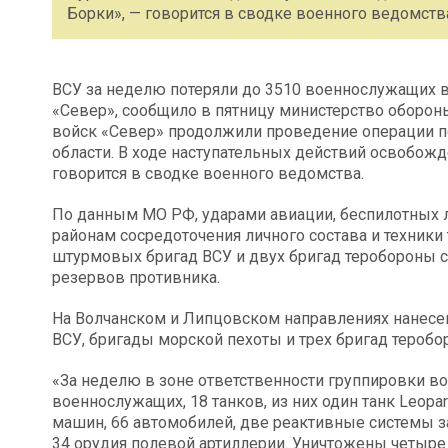
Борки», — говорится в сводке военного ведомст
ВСУ за неделю потеряли до 3510 военнослужащих в
«Север», сообщило в пятницу министерство оборон
войск «Север» продолжили проведение операции 
области. В ходе наступательных действий освобож
говорится в сводке военного ведомства.
По данным МО РФ, ударами авиации, беспилотных л
районам сосредоточения личного состава и техники
штурмовых бригад ВСУ и двух бригад теробороны 
резервов противника.
На Волчанском и Липцовском направлениях нанес
ВСУ, бригады морской пехоты и трех бригад теробо
«За неделю в зоне ответственности группировки во
военнослужащих, 18 танков, из них один танк Leop
машин, 66 автомобилей, две реактивные системы з
34 орудия полевой артиллерии. Уничтожены четыре