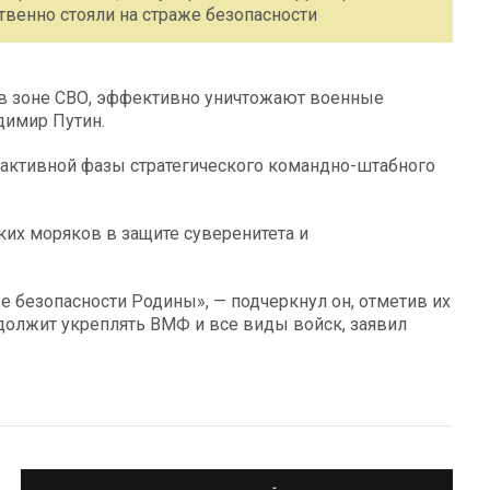
твенно стояли на страже безопасности
 в зоне СВО, эффективно уничтожают военные
димир Путин.
е активной фазы стратегического командно-штабного
ких моряков в защите суверенитета и
 безопасности Родины», — подчеркнул он, отметив их
должит укреплять ВМФ и все виды войск, заявил