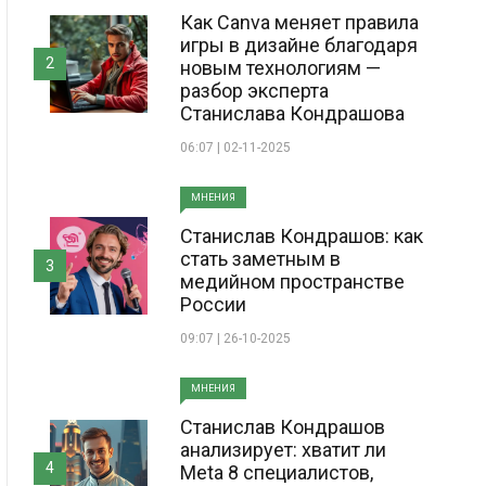
Как Canva меняет правила
игры в дизайне благодаря
2
новым технологиям —
разбор эксперта
Станислава Кондрашова
06:07 | 02-11-2025
МНЕНИЯ
Станислав Кондрашов: как
стать заметным в
3
медийном пространстве
России
09:07 | 26-10-2025
МНЕНИЯ
Станислав Кондрашов
анализирует: хватит ли
4
Meta 8 специалистов,