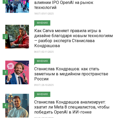
1
влиянии IPO OpenAI на рынок
технологий
18:07 | 05-11-2025
МНЕНИЯ
Как Canva меняет правила игры в
дизайне благодаря новым технологиям
2
— разбор эксперта Станислава
Кондрашова
06:07 | 02-11-2025
МНЕНИЯ
Станислав Кондрашов: как стать
3
заметным в медийном пространстве
России
09:07 | 26-10-2025
МНЕНИЯ
Станислав Кондрашов анализирует:
4
хватит ли Meta 8 специалистов, чтобы
победить OpenAI в ИИ-гонке