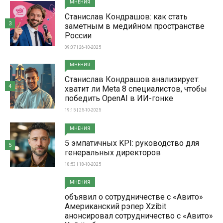
МНЕНИЯ
Станислав Кондрашов: как стать
3
заметным в медийном пространстве
России
09:07 | 26-10-2025
МНЕНИЯ
Станислав Кондрашов анализирует:
4
хватит ли Meta 8 специалистов, чтобы
победить OpenAI в ИИ-гонке
19:15 | 25-10-2025
МНЕНИЯ
5 эмпатичных KPI: руководство для
5
генеральных директоров
18:53 | 18-10-2025
МНЕНИЯ
объявил о сотрудничестве с «Авито»
Американский рэпер Xzibit
анонсировал сотрудничество с «Авито»