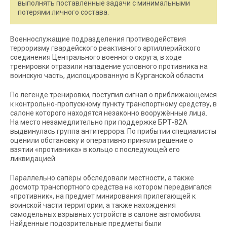
выполнять поставленные задачи с минимальными
потерями личного состава.
Военнослужащие подразделения противодействия
терроризму гвардейского реактивного артиллерийского
соединения Центрального военного округа, в ходе
тренировки отразили нападение условного противника на
воинскую часть, дислоцированную в Курганской области.
По легенде тренировки, поступил сигнал о приближающемся
к контрольно-пропускному пункту транспортному средству, в
салоне которого находятся незаконно вооружённые лица.
На место незамедлительно при поддержке БРТ-82А
выдвинулась группа антитеррора. По прибытии специалисты
оценили обстановку и оперативно приняли решение о
взятии «противника» в кольцо с последующей его
ликвидацией.
Параллельно сапёры обследовали местности, а также
досмотр транспортного средства на котором передвигался
«противник», на предмет минирования прилегающей к
воинской части территории, а также нахождения
самодельных взрывных устройств в салоне автомобиля.
Найденные подозрительные предметы были