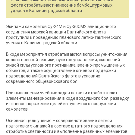
флота отрабатывают нанесение бомбоштурмовых
ударов в Калининградской области.
Экипажи самолетов Су-24М и Су-30СМ2 авиационного
соединения морской авиации Балтийского флота
приступили к проведению планового летно-тактического
учения в Калининградской области.
В ходе мероприятия отрабатываются вопросы уничтожения
колонн военной техники, пунктов управления, скоплений
живой силы условного противника, военно-промышленных
объектов, а также осуществление огневой поддержки
подразделений Балтийского флота в условиях
современного общевойскового боя.
При выполнении учебных задач летчики отрабатывают
элементы маневрирования в ходе воздушного боя, разведку
и огневое поражение целей из пушечного вооружения
самолетов.
Основная цель учения – совершенствование летной
подготовки экипажей в составе штатного подразделения,
отработка слетанности и выполнение различных элементов