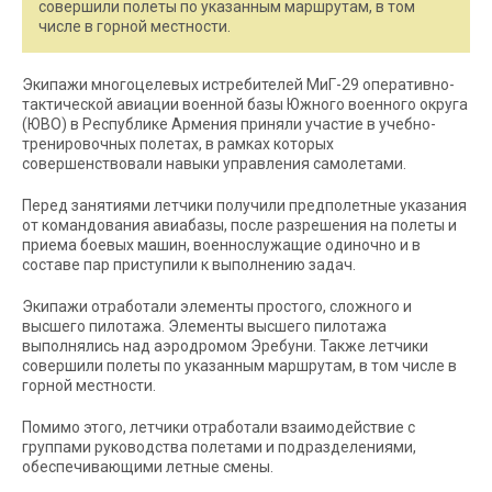
совершили полеты по указанным маршрутам, в том
числе в горной местности.
Экипажи многоцелевых истребителей МиГ-29 оперативно-
тактической авиации военной базы Южного военного округа
(ЮВО) в Республике Армения приняли участие в учебно-
тренировочных полетах, в рамках которых
совершенствовали навыки управления самолетами.
Перед занятиями летчики получили предполетные указания
от командования авиабазы, после разрешения на полеты и
приема боевых машин, военнослужащие одиночно и в
составе пар приступили к выполнению задач.
Экипажи отработали элементы простого, сложного и
высшего пилотажа. Элементы высшего пилотажа
выполнялись над аэродромом Эребуни. Также летчики
совершили полеты по указанным маршрутам, в том числе в
горной местности.
Помимо этого, летчики отработали взаимодействие с
группами руководства полетами и подразделениями,
обеспечивающими летные смены.