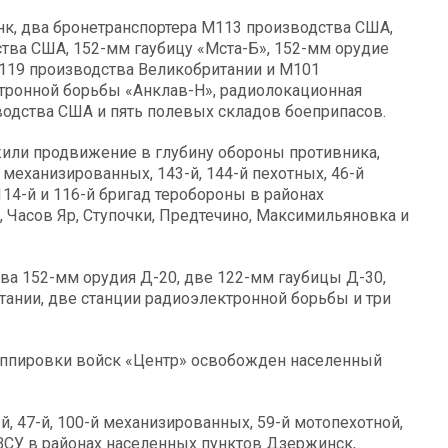
к, два бронетранспортера М113 производства США,
тва США, 152-мм гаубицу «Мста-Б», 152-мм орудие
-119 производства Великобритании и М101
тронной борьбы «Анклав-Н», радиолокационная
одства США и пять полевых складов боеприпасов.
или продвижение в глубину обороны противника,
 механизированных, 143-й, 144-й пехотных, 46-й
114-й и 116-й бригад теробороны в районах
 Часов Яр, Ступочки, Предтечино, Максимильяновка и
два 152-мм орудия Д-20, две 122-мм гаубицы Д-30,
тании, две станции радиоэлектронной борьбы и три
руппировки войск «Центр» освобожден населенный
й, 47-й, 100-й механизированных, 59-й мотопехотной,
 ВСУ в районах населенных пунктов Дзержинск,