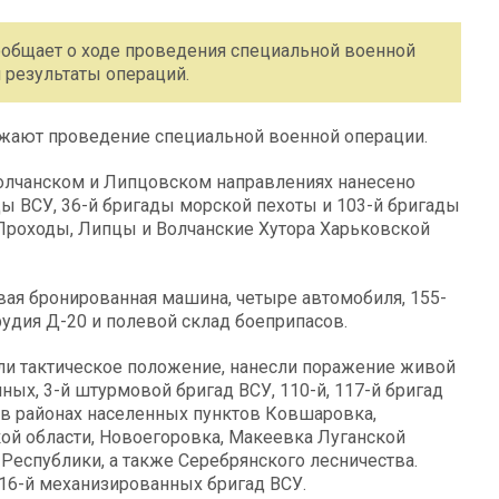
общает о ходе проведения специальной военной
 результаты операций.
ают проведение специальной военной операции.
олчанском и Липцовском направлениях нанесено
 ВСУ, 36-й бригады морской пехоты и 103-й бригады
Проходы, Липцы и Волчанские Хутора Харьковской
вая бронированная машина, четыре автомобиля, 155-
удия Д-20 и полевой склад боеприпасов.
ли тактическое положение, нанесли поражение живой
анных, 3-й штурмовой бригад ВСУ, 110-й, 117-й бригад
 в районах населенных пунктов Ковшаровка,
ой области, Новоегоровка, Макеевка Луганской
Республики, а также Серебрянского лесничества.
116-й механизированных бригад ВСУ.