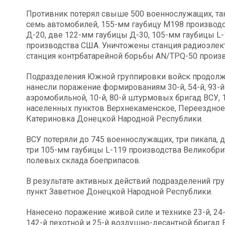
Противник потерял свыше 500 военнослужащих, тан
семь автомобилей, 155-мм гаубицу М198 производс
Д-20, две 122-мм гаубицы Д-30, 105-мм гаубицы L
производства США. Уничтожены станция радиоэлек
станция контрбатарейной борьбы AN/TPQ-50 произв
Подразделения Южной группировки войск продолж
нанесли поражение формированиям 30-й, 54-й, 93-й
аэромобильной, 10-й, 80-й штурмовых бригад ВСУ, 
населенных пунктов Верхнекаменское, Переездное,
Катериновка Донецкой Народной Республики.
ВСУ потеряли до 745 военнослужащих, три пикапа, 
три 105-мм гаубицы L-119 производства Великобри
полевых склада боеприпасов.
В результате активных действий подразделений г
пункт Заветное Донецкой Народной Республики.
Нанесено поражение живой силе и технике 23-й, 24-
142-й пехотной и 25-й воздушно-десантной бригад