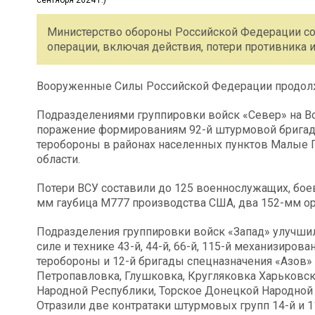
Министерство обороны Российской Федерации со
операции, включая действия, потери противника и
Вооруженные Силы Российской Федерации продолж
Подразделениями группировки войск «Север» на В
поражение формированиям 92-й штурмовой бригады
теробороны в районах населенных пунктов Малые 
области.
Потери ВСУ составили до 125 военнослужащих, бое
мм гаубица М777 производства США, два 152-мм ор
Подразделения группировки войск «Запад» улучши
силе и технике 43-й, 44-й, 66-й, 115-й механизиров
теробороны и 12-й бригады спецназначения «Азов»
Петропавловка, Глушковка, Кругляковка Харьковск
Народной Республики, Торское Донецкой Народной 
Отразили две контратаки штурмовых групп 14-й и 