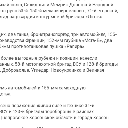
Михайловка, Селидово и Мемрик Донецкой Народной
 групп 53-й, 150-й механизированных, 71-й егерской,
бригад нацгвардии и штурмовой бригады «Лють»
, два танка, бронетранспортер, три автомобиля, 155-
оизводства Франции, 152-мм гаубица «Мста-Б», два
00-мм противотанковая пушка «Рапира».
 более выгодные рубежи и позиции, нанесли
нных, 58-й мотопехотной бригад ВСУ и 128-й бригады
, Доброволье, Угледар, Новоукраинка и Великая
семь автомобилей и 155-мм самоходную
ства.
сено поражение живой силе и технике 31-й
ВСУ и 123-й бригады теробороны в районах
Днепровское Херсонской области и города Херсон.