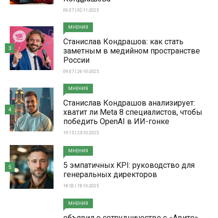
06:07 | 02-11-2025
МНЕНИЯ
Станислав Кондрашов: как стать
3
заметным в медийном пространстве
России
09:07 | 26-10-2025
МНЕНИЯ
Станислав Кондрашов анализирует:
4
хватит ли Meta 8 специалистов, чтобы
победить OpenAI в ИИ-гонке
19:15 | 25-10-2025
МНЕНИЯ
5 эмпатичных KPI: руководство для
5
генеральных директоров
18:53 | 18-10-2025
МНЕНИЯ
объявил о сотрудничестве с «Авито»