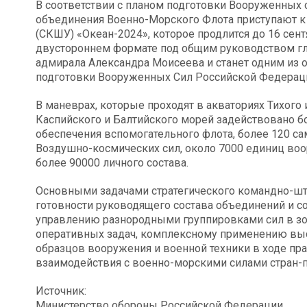
В соответствии с планом подготовки Вооруженных 
объединения Военно-Морского Флота приступают к
(СКШУ) «Океан-2024», которое продлится до 16 сен
двустороннем формате под общим руководством 
адмирала Александра Моисеева и станет одним из 
подготовки Вооруженных Сил Российской Федераци
В маневрах, которые проходят в акваториях Тихого
Каспийского и Балтийского морей задействовано б
обеспечения вспомогательного флота, более 120 с
Воздушно-космических сил, около 7000 единиц воор
более 90000 личного состава.
Основными задачами стратегического командно-шт
готовности руководящего состава объединений и с
управлению разнородными группировками сил в зо
оперативных задач, комплексному применению вы
образцов вооружения и военной техники в ходе пра
взаимодействия с военно-морскими силами стран-п
Источник:
Министерство обороны Российской Федерации