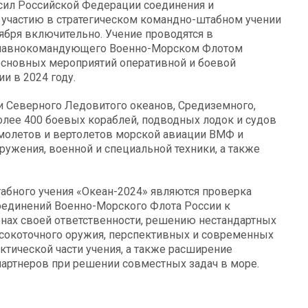
сил Российской Федерации соединения и
 участию в стратегическом командно-штабном учении
тября включительно. Учение проводятся в
главнокомандующего Военно-Морском Флотом
основных мероприятий оперативной и боевой
и в 2024 году.
 и Северного Ледовитого океанов, Средиземного,
олее 400 боевых кораблей, подводных лодок и судов
амолетов и вертолетов морской авиации ВМФ и
ужения, военной и специальной техники, а также
абного учения «Океан-2024» являются проверка
оединений Военно-Морского Флота России к
нах своей ответственности, решению нестандартных
сокоточного оружия, перспективных и современных
ктической части учения, а также расширение
артнеров при решении совместных задач в море.