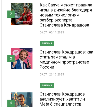
Как Canva меняет правила
игры в дизайне благодаря
2
новым технологиям —
разбор эксперта
Станислава Кондрашова
06:07 | 02-11-2025
МНЕНИЯ
Станислав Кондрашов: как
стать заметным в
3
медийном пространстве
России
09:07 | 26-10-2025
МНЕНИЯ
Станислав Кондрашов
анализирует: хватит ли
4
Meta 8 специалистов,