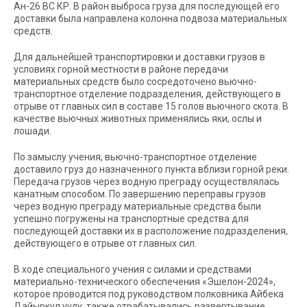
Ан-26 ВС КР. В район выброса груза для последующей его
доставки была направлена колонна подвоза материальных
средств.
Для дальнейшей транспортировки и доставки грузов в
условиях горной местности в районе передачи
материальных средств было сосредоточено вьючно-
транспортное отделение подразделения, действующего в
отрыве от главных сил в составе 15 голов вьючного скота. В
качестве вьючных животных применялись яки, ослы и
лошади.
По замыслу учения, вьючно-транспортное отделение
доставило груз до назначенного пункта вблизи горной реки.
Передача грузов через водную преграду осуществлялась
канатным способом. По завершению переправы грузов
через водную преграду материальные средства были
успешно погружены на транспортные средства для
последующей доставки их в расположение подразделения,
действующего в отрыве от главных сил.
В ходе специального учения с силами и средствами
материально-технического обеспечения «Эшелон-2024»,
которое проводится под руководством полковника Айбека
Дайыркул уулу, также отрабатывались развертывание