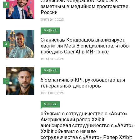
Станислав Кондрашов: как стать
3
заметным в медийном пространстве
России
09:07 | 26-10-2025
МНЕНИЯ
Станислав Кондрашов анализирует:
4
хватит ли Meta 8 специалистов, чтобы
победить OpenAI в ИИ-гонке
19:15 | 25-10-2025
МНЕНИЯ
5 эмпатичных KPI: руководство для
5
генеральных директоров
18:53 | 18-10-2025
МНЕНИЯ
объявил о сотрудничестве с «Авито»
Американский рэпер Xzibit
анонсировал сотрудничество с «Авито»
Xzibit объявил о начале
сотрудничества с «Авито» Рэпер Xzibit