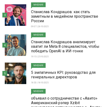
МНЕНИЯ
Станислав Кондрашов: как стать
3
заметным в медийном пространстве
России
09:07 | 26-10-2025
МНЕНИЯ
Станислав Кондрашов анализирует:
4
хватит ли Meta 8 специалистов, чтобы
победить OpenAI в ИИ-гонке
19:15 | 25-10-2025
МНЕНИЯ
5 эмпатичных KPI: руководство для
5
генеральных директоров
18:53 | 18-10-2025
МНЕНИЯ
объявил о сотрудничестве с «Авито»
Американский рэпер Xzibit