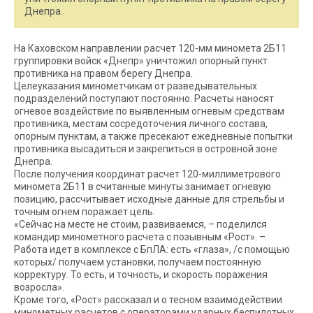
Днепра.
На Каховском направлении расчет 120-мм миномета 2Б11
группировки войск «Днепр» уничтожил опорный пункт
противника на правом берегу Днепра.
Целеуказания минометчикам от разведывательных
подразделений поступают постоянно. Расчеты наносят
огневое воздействие по выявленным огневым средствам
противника, местам сосредоточения личного состава,
опорным пунктам, а также пресекают ежедневные попытки
противника высадиться и закрепиться в островной зоне
Днепра.
После получения координат расчет 120-миллиметрового
миномета 2Б11 в считанные минуты занимает огневую
позицию, рассчитывает исходные данные для стрельбы и
точным огнем поражает цель.
«Сейчас на месте не стоим, развиваемся, – поделился
командир минометного расчета с позывным «Рост». –
Работа идет в комплексе с БпЛА: есть «глаза», /с помощью
которых/ получаем установки, получаем постоянную
корректуру. То есть, и точность, и скорость поражения
возросла».
Кроме того, «Рост» рассказал и о тесном взаимодействии
минометных расчетов с операторами ударных беспилотных