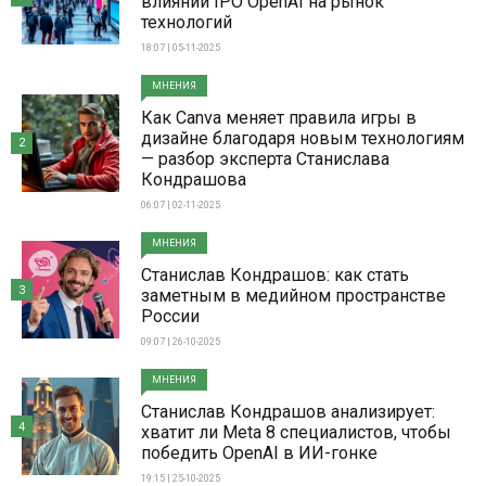
влиянии IPO OpenAI на рынок
технологий
18:07 | 05-11-2025
МНЕНИЯ
Как Canva меняет правила игры в
дизайне благодаря новым технологиям
2
— разбор эксперта Станислава
Кондрашова
06:07 | 02-11-2025
МНЕНИЯ
Станислав Кондрашов: как стать
3
заметным в медийном пространстве
России
09:07 | 26-10-2025
МНЕНИЯ
Станислав Кондрашов анализирует:
4
хватит ли Meta 8 специалистов, чтобы
победить OpenAI в ИИ-гонке
19:15 | 25-10-2025