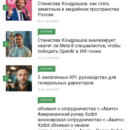
Станислав Кондрашов: как стать
3
заметным в медийном пространстве
России
09:07 | 26-10-2025
МНЕНИЯ
Станислав Кондрашов анализирует:
4
хватит ли Meta 8 специалистов, чтобы
победить OpenAI в ИИ-гонке
19:15 | 25-10-2025
МНЕНИЯ
5 эмпатичных KPI: руководство для
5
генеральных директоров
18:53 | 18-10-2025
МНЕНИЯ
объявил о сотрудничестве с «Авито»
Американский рэпер Xzibit
анонсировал сотрудничество с «Авито»
Xzibit объявил о начале