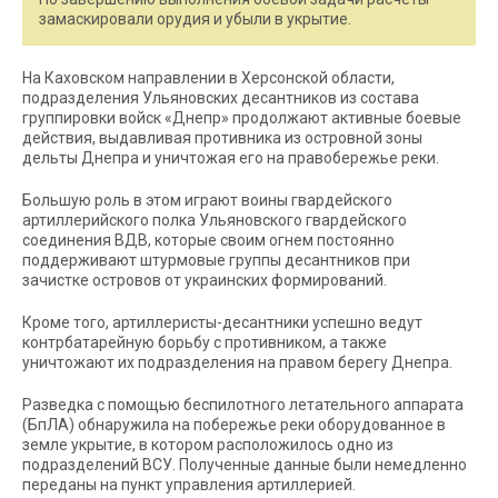
замаскировали орудия и убыли в укрытие.
На Каховском направлении в Херсонской области,
подразделения Ульяновских десантников из состава
группировки войск «Днепр» продолжают активные боевые
действия, выдавливая противника из островной зоны
дельты Днепра и уничтожая его на правобережье реки.
Большую роль в этом играют воины гвардейского
артиллерийского полка Ульяновского гвардейского
соединения ВДВ, которые своим огнем постоянно
поддерживают штурмовые группы десантников при
зачистке островов от украинских формирований.
Кроме того, артиллеристы-десантники успешно ведут
контрбатарейную борьбу с противником, а также
уничтожают их подразделения на правом берегу Днепра.
Разведка с помощью беспилотного летательного аппарата
(БпЛА) обнаружила на побережье реки оборудованное в
земле укрытие, в котором расположилось одно из
подразделений ВСУ. Полученные данные были немедленно
переданы на пункт управления артиллерией.