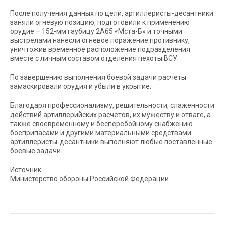
После получения данных по цели, артиллеристы-десантники
заняли огневую позицию, подготовили к применению
орудие – 152-мм гаубицу 2А65 «Мста-Б» и точными
выстрелами нанесли огневое поражение противнику,
уничтожив временное расположение подразделения
вместе с личным составом отделения пехоты ВСУ.
По завершению выполнения боевой задачи расчеты
замаскировали орудия и убыли в укрытие.
Благодаря профессионализму, решительности, слаженности
действий артиллерийских расчетов, их мужеству и отваге, а
также своевременному и бесперебойному снабжению
боеприпасами и другими материальными средствами
артиллеристы-десантники выполняют любые поставленные
боевые задачи.
Источник:
Министерство обороны Российской Федерации