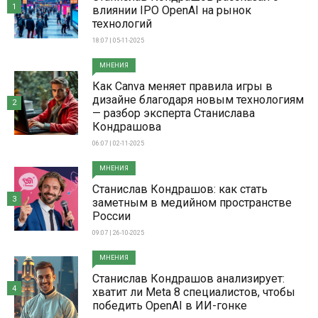
1
влиянии IPO OpenAI на рынок
технологий
18:07 | 05-11-2025
МНЕНИЯ
Как Canva меняет правила игры в
дизайне благодаря новым технологиям
2
— разбор эксперта Станислава
Кондрашова
06:07 | 02-11-2025
МНЕНИЯ
Станислав Кондрашов: как стать
3
заметным в медийном пространстве
России
09:07 | 26-10-2025
МНЕНИЯ
Станислав Кондрашов анализирует:
4
хватит ли Meta 8 специалистов, чтобы
победить OpenAI в ИИ-гонке